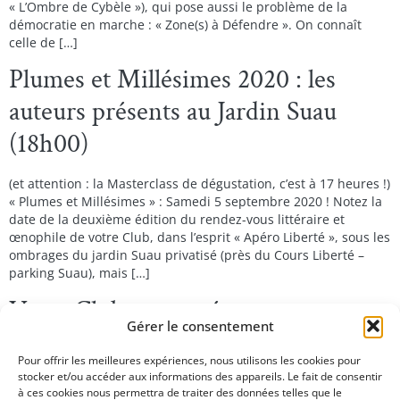
« L’Ombre de Cybèle »), qui pose aussi le problème de la
démocratie en marche : « Zone(s) à Défendre ». On connaît
celle de […]
Plumes et Millésimes 2020 : les
auteurs présents au Jardin Suau
(18h00)
(et attention : la Masterclass de dégustation, c’est à 17 heures !)
« Plumes et Millésimes » : Samedi 5 septembre 2020 ! Notez la
date de la deuxième édition du rendez-vous littéraire et
œnophile de votre Club, dans l’esprit « Apéro Liberté », sous les
ombrages du jardin Suau privatisé (près du Cours Liberté –
parking Suau), mais […]
Votre Club vous présente …
Gérer le consentement
Votre Club vous présente le premier thriller de Julien Guimard
Pour offrir les meilleures expériences, nous utilisons les cookies pour
L’ombre de Cybèle…
stocker et/ou accéder aux informations des appareils. Le fait de consentir
à ces cookies nous permettra de traiter des données telles que le